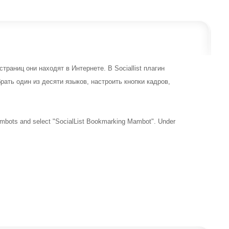
траниц они находят в Интернете. В Sociallist плагин
ать один из десяти языков, настроить кнопки кадров,
 Mambots and select "SocialList Bookmarking Mambot". Under