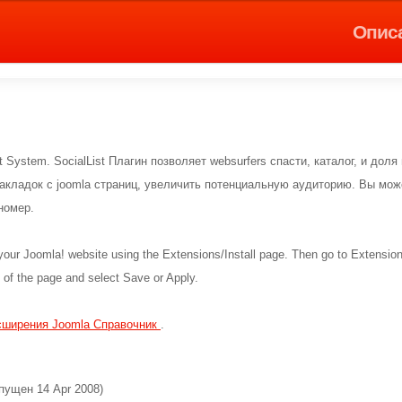
Опис
System. SocialList Плагин позволяет websurfers спасти, каталог, и доля 
кладок с joomla страниц, увеличить потенциальную аудиторию. Вы може
номер.
o your Joomla! website using the Extensions/Install page. Then go to Extensio
 of the page and select Save or Apply.
сширения Joomla Справочник
.
пущен 14 Apr 2008)