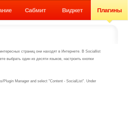
ание
Сабмит
Виджет
Плагины
интересных страниц они находят в Интернете. В Sociallist
те выбрать один из десяти языков, настроить кнопки
ns/Plugin Manager and select "Content - SocialList". Under