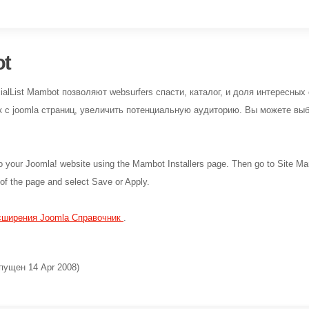
ot
alList Mambot позволяют websurfers спасти, каталог, и доля интересных с
с joomla страниц, увеличить потенциальную аудиторию. Вы можете выбр
t to your Joomla! website using the Mambot Installers page. Then go to Site
 of the page and select Save or Apply.
сширения Joomla Справочник
.
пущен 14 Apr 2008)