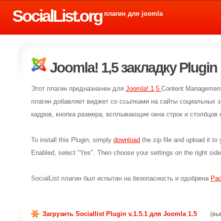
SocialList.org
плагин для joomla
Joomla! 1,5 закладку Plugin
Этот плагин предназначен для
Joomla! 1,5
Content Management 
плагин добавляет виджет со ссылками на сайты социальных за
кадров, кнопка размера, всплывающие окна строк и столбцов 
To install this Plugin, simply
download
the zip file and upload it t
Enabled, select "Yes". Then choose your settings on the right side
SocialList плагин был испытан на безопасность и одобрена
Ра
Загрузить Sociallist Plugin v.1.5.1 для Joomla 1.5
(вы