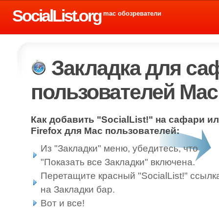
SocialList.org
mac обозреватели
Закладка для саф
пользователей Mac
Как добавить "SocialList!" на сафари и
Firefox для Mac пользователей:
Из "Закладки" меню, убедитесь, что
"Показать все Закладки" включена.
Перетащите красный "SocialList!" ссылк
на Закладки бар.
Вот и все!